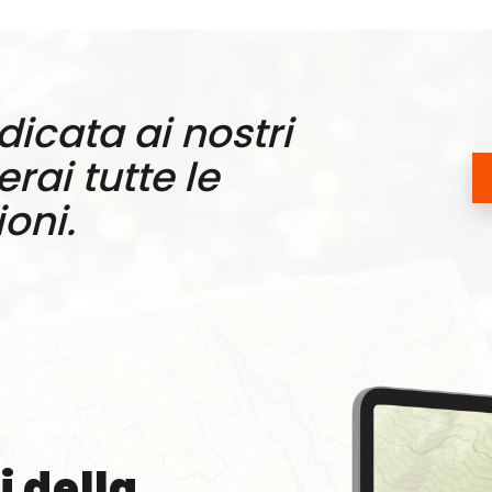
dicata ai nostri
rai tutte le
oni.
i della