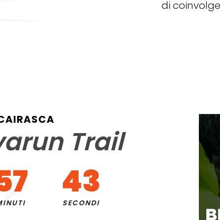
di coinvolge
 CAIRASCA
varun Trail
57
43
MINUTI
SECONDI