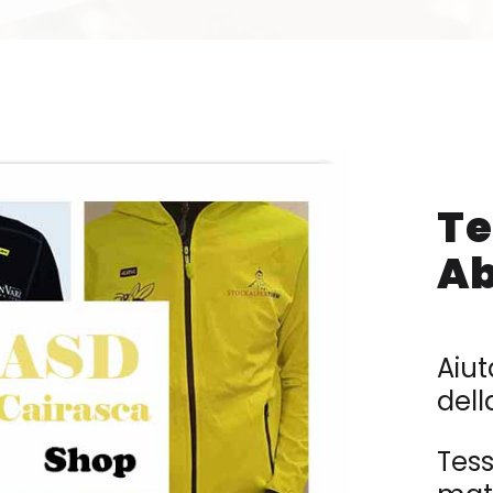
Te
Ab
Aiut
dell
Tess