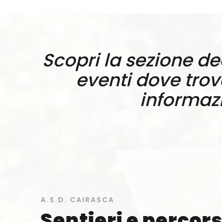
Scopri la sezione de
eventi dove trove
informazi
A.S.D. CAIRASCA
Sentieri e percors